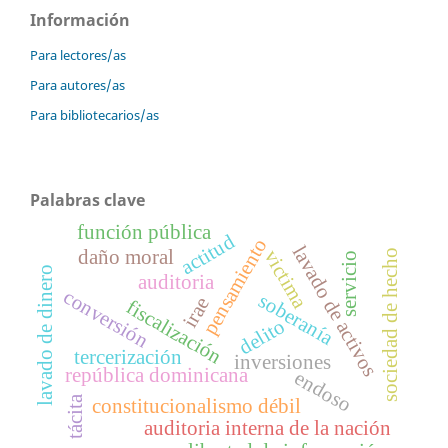
Información
Para lectores/as
Para autores/as
Para bibliotecarios/as
Palabras clave
función pública
actitud
pensamiento
lavado de activos
victima
daño moral
sociedad de hecho
servicio
lavado de dinero
auditoria
conversión
soberanía
irae
fiscalización
delito
tercerización
inversiones
república dominicana
endoso
tácita
constitucionalismo débil
auditoria interna de la nación