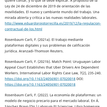
quiere contar, y lo que se debe explicar. A propósito de la
Ley de 24 de diciembre de 2019 de orientación de las
movilidades. El nuevo y cambiante mundo del trabajo. Una
mirada abierta y crítica a las nuevas realidades laborales.
http://www.eduardorojotorrecilla.es/2019/12/la-regulacion-
contractual-de-los.html
Rosenbaum Carli, F. (2021a). El trabajo mediante
plataformas digitales y sus problemas de calificación
jurídica. Aranzadi-Thomson Reuters.
Rosenbaum Carli, F. (2021b). Match Point: Uruguayan Labor
Appeal Court Establishes that Uber Drivers Are Dependent
Workers. International Labor Rights Case Law, 7(2), 235-240.
https://doi.org/10.1163/24056901-07020018
DOI:
https://doi.org/10.1163/24056901-07020018
Rosenbaum Carli, F. (2022). La economía de plataformas: un
modelo de negocio precario para el mercado laboral. En Á.
Sánchez Bravo (Dir.) Laborum Et Scienciae. Libro homenaje