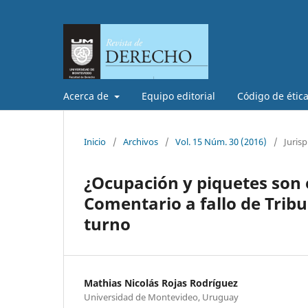
Acerca de
Equipo editorial
Código de étic
Inicio
/
Archivos
/
Vol. 15 Núm. 30 (2016)
/
Juris
¿Ocupación y piquetes son 
Comentario a fallo de Tribun
turno
Mathias Nicolás Rojas Rodríguez
Universidad de Montevideo, Uruguay