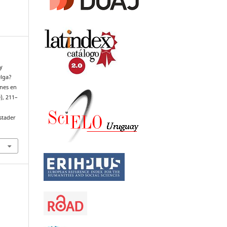
y
elga?
ones en
0), 211–
stader