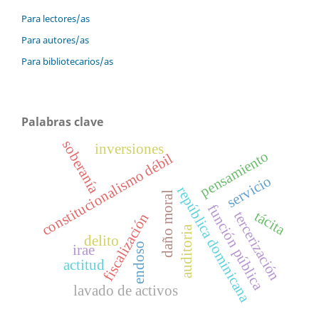
Para lectores/as
Para autores/as
Para bibliotecarios/as
Palabras clave
soberanía
inversiones
pensamiento
constitucionalismo débil
servicio
república dominicana
daño moral
función pública
tácita
tercerización
fiscalización
auditoria
delito
endoso
irae
actitud
lavado de activos