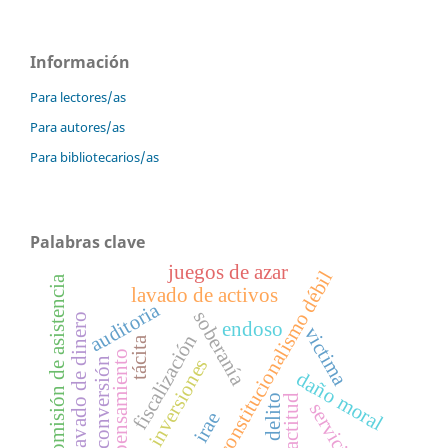
Información
Para lectores/as
Para autores/as
Para bibliotecarios/as
Palabras clave
juegos de azar
constitucionalismo débil
omisión de asistencia
lavado de activos
auditoria
soberanía
lavado de dinero
endoso
victima
fiscalización
tácita
pensamiento
inversiones
conversión
daño moral
delito
actitud
servicio
irae