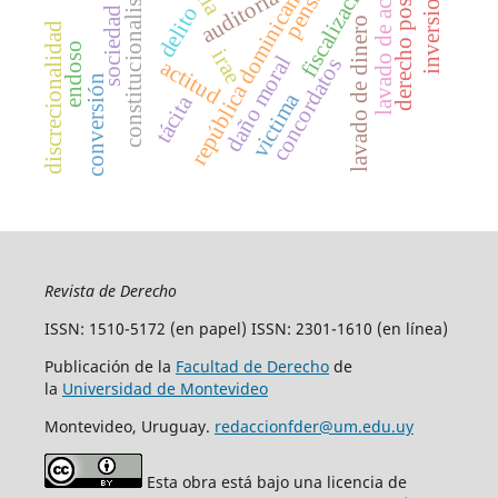
sociedad de hecho
constitucionalismo débil
lavado de activos
derecho positivo
inversiones
fiscalización
república dominicana
auditoria
delito
lavado de dinero
discrecionalidad
endoso
irae
daño moral
concordatos
actitud
conversión
victima
tácita
Revista de Derecho
ISSN: 1510-5172 (en papel) ISSN: 2301-1610 (en línea)
Publicación de la
Facultad de Derecho
de
la
Universidad de Montevideo
Montevideo, Uruguay.
redaccionfder@um.edu.uy
Esta obra está bajo una licencia de