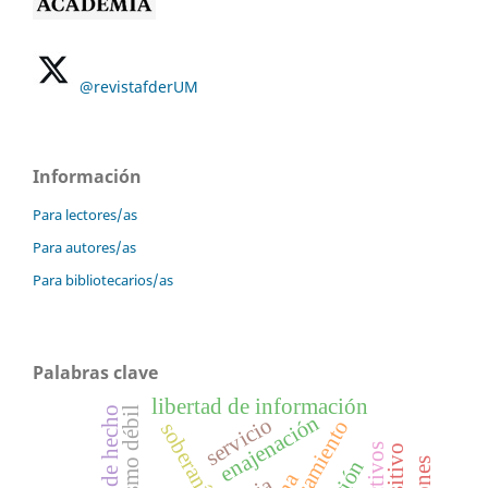
@revistafderUM
Información
Para lectores/as
Para autores/as
Para bibliotecarios/as
Palabras clave
libertad de información
enajenación
servicio
pensamiento
soberanía