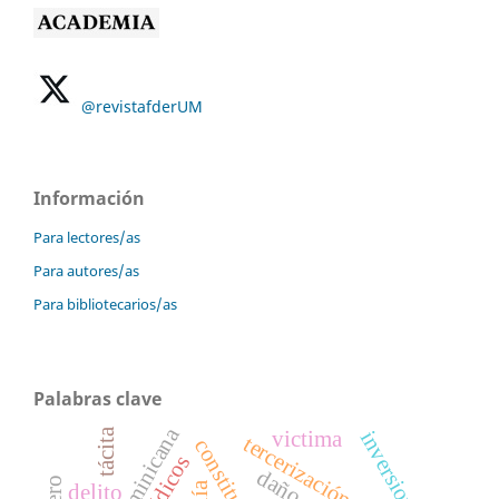
@revistafderUM
Información
Para lectores/as
Para autores/as
Para bibliotecarios/as
Palabras clave
tácita
inversiones
victima
tercerización
delito