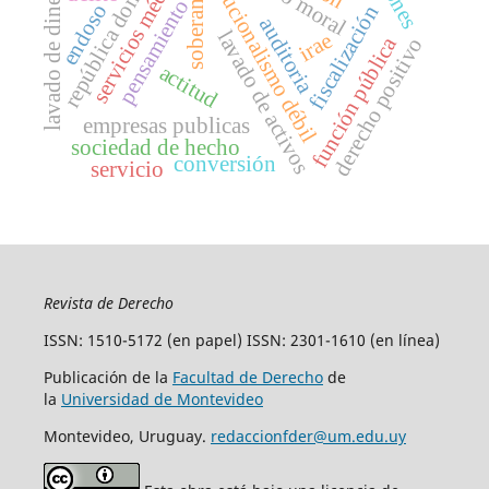
república dominicana
constitucionalismo débil
servicios médicos
daño moral
lavado de dinero
soberanía
pensamiento
endoso
fiscalización
auditoria
lavado de activos
irae
función pública
derecho positivo
actitud
empresas publicas
sociedad de hecho
conversión
servicio
Revista de Derecho
ISSN: 1510-5172 (en papel) ISSN: 2301-1610 (en línea)
Publicación de la
Facultad de Derecho
de
la
Universidad de Montevideo
Montevideo, Uruguay.
redaccionfder@um.edu.uy