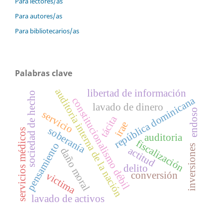
Para lectores/as
Para autores/as
Para bibliotecarios/as
Palabras clave
auditoria interna de la nación
libertad de información
sociedad de hecho
república dominicana
constitucionalismo débil
lavado de dinero
endoso
servicio
tácita
irae
soberanía
servicios médicos
auditoria
fiscalización
pensamiento
inversiones
actitud
daño moral
delito
conversión
victima
lavado de activos