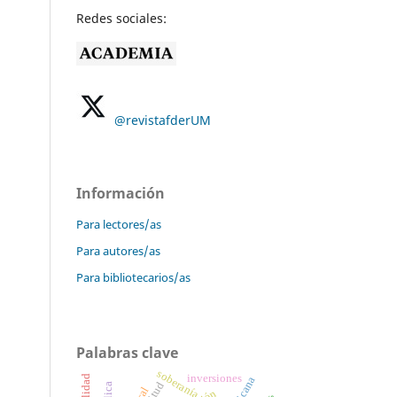
Redes sociales:
@revistafderUM
Información
Para lectores/as
Para autores/as
Para bibliotecarios/as
Palabras clave
soberanía
inversiones
actitud