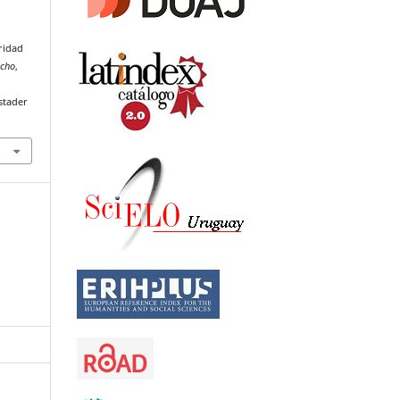
uridad
echo
,
stader