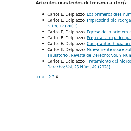
Artículos más leídos del mismo autor/a
Carlos E. Delpiazzo,
Los primeros diez núm
Carlos E. Delpiazzo,
Imprescindible reorga
Núm. 12 (2007)
Carlos E. Delpiazzo,
Egreso de la primera
Carlos E. Delpiazzo,
Preparar abogados pa
Carlos E. Delpiazzo,
Con gratitud hacia u
Carlos E. Delpiazzo,
Nuevamente sobre solu
anulatorio
,
Revista de Derecho: Vol. 9 Núm
Carlos E. Delpiazzo,
Tratamiento del hidró
Derecho: Vol. 25 Núm. 49 (2026)
<<
<
1
2
3
4