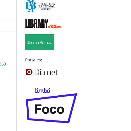
Portales:
363