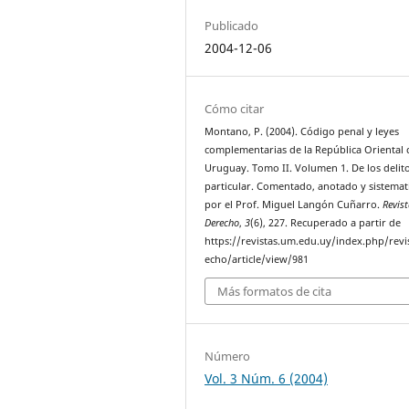
Publicado
2004-12-06
Cómo citar
Montano, P. (2004). Código penal y leyes
complementarias de la República Oriental 
Uruguay. Tomo II. Volumen 1. De los delit
particular. Comentado, anotado y sistemat
por el Prof. Miguel Langón Cuñarro.
Revis
Derecho
,
3
(6), 227. Recuperado a partir de
https://revistas.um.edu.uy/index.php/revi
echo/article/view/981
Más formatos de cita
Número
Vol. 3 Núm. 6 (2004)