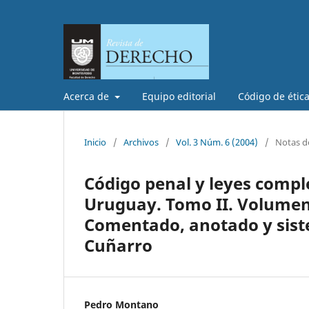
Acerca de
Equipo editorial
Código de étic
Inicio
/
Archivos
/
Vol. 3 Núm. 6 (2004)
/
Notas de
Código penal y leyes compl
Uruguay. Tomo II. Volumen 1
Comentado, anotado y sist
Cuñarro
Pedro Montano