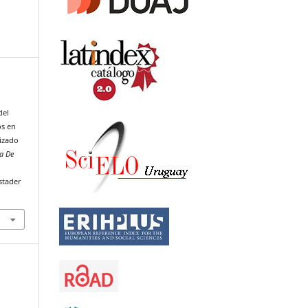
del
os en
izado
ta De
stader