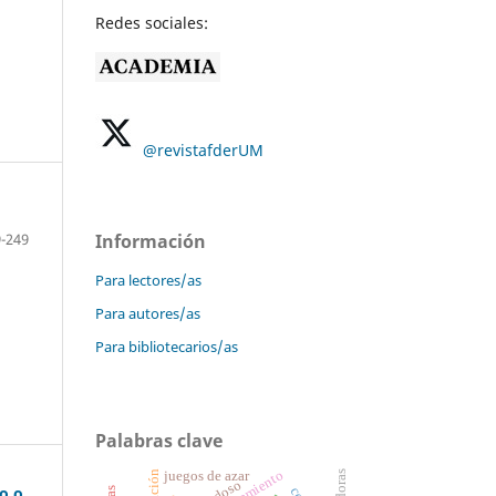
Redes sociales:
@revistafderUM
Información
-249
Para lectores/as
Para autores/as
Para bibliotecarios/as
Palabras clave
pensamiento
juegos de azar
endoso
co o