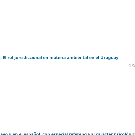
l rol jurisdiccional en materia ambiental en el Uruguay
179
o y en el español, con especial referencia al carácter psicológi