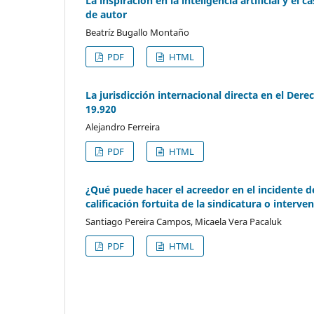
La inspiración en la inteligencia artificial y e
de autor
Beatríz Bugallo Montaño
PDF
HTML
La jurisdicción internacional directa en el Derec
19.920
Alejandro Ferreira
PDF
HTML
¿Qué puede hacer el acreedor en el incidente de 
calificación fortuita de la sindicatura o interve
Santiago Pereira Campos, Micaela Vera Pacaluk
PDF
HTML