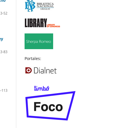
cho
33-52
ey
53-83
Portales:
-113