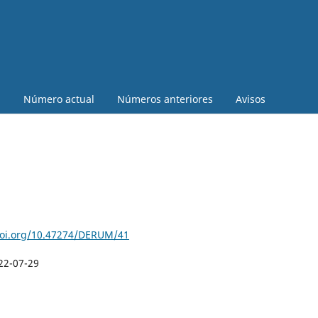
a
Número actual
Números anteriores
Avisos
doi.org/10.47274/DERUM/41
22-07-29