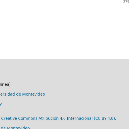
279
línea)
versidad de Montevideo
y
e
Creative Commons Atribución 4.0 Internacional (CC BY 4.0)
.
d de Montevideo