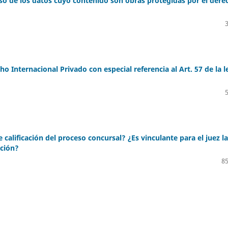
l caso de los datos cuyo contenido son obras protegidas por el dere
ho Internacional Privado con especial referencia al Art. 57 de la l
calificación del proceso concursal? ¿Es vinculante para el juez la
nción?
85