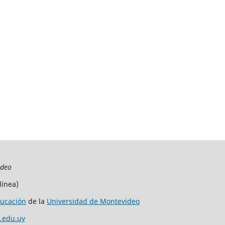
ideo
línea)
ucación
de la
Universidad de Montevideo
.edu.uy