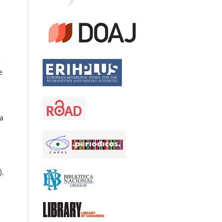
e
e
 a
).