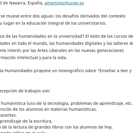
ad de Navarra, España,
amartinez@unav.es
se mueve entre dos aguas: los desafíos derivados del contexto
u lugar en la educación integral de los universitarios.
a de las humanidades en la universidad? El éxito de los cursos d
dades en todo el mundo, las humanidades digitales y los talleres d
ente interés por las Artes Liberales en las nuevas generaciones
mación intelectual y para la vida.
vista Humanidades propone un monográfico sobre “Enseñar a leer y
ecepción de trabajos son:
humanística (uso de la tecnología, problemas de aprendizaje, etc.
ención de los alumnos en materias humanísticas.
docentes.
rendizaje de la escritura.
de la lectura de grandes libros con los alumnos de hoy.
ento crítico en el aula.