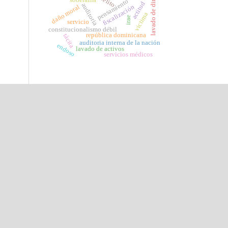
lavado de dinero
delito
pensamiento
actitud
auditoria
fiscalización
daño moral
victima
irae
servicio
constitucionalismo débil
república dominicana
tácita
auditoria interna de la nación
endoso
lavado de activos
servicios médicos