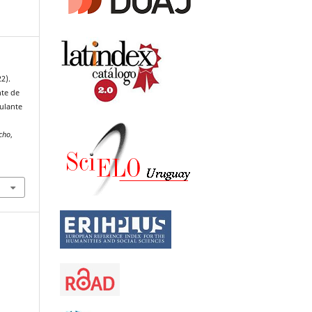
2).
nte de
culante
echo
,