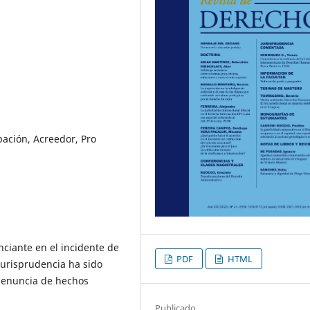
ipación, Acreedor, Pro
nciante en el incidente de
PDF
HTML
 jurisprudencia ha sido
 denuncia de hechos
Publicado