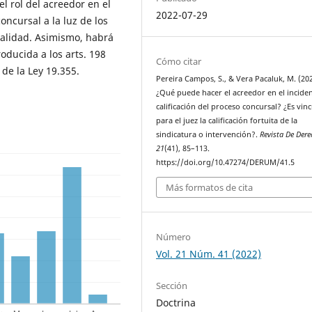
el rol del acreedor en el
2022-07-29
oncursal a la luz de los
nalidad. Asimismo, habrá
oducida a los arts. 198
Cómo citar
2 de la Ley 19.355.
Pereira Campos, S., & Vera Pacaluk, M. (202
¿Qué puede hacer el acreedor en el incide
calificación del proceso concursal? ¿Es vin
para el juez la calificación fortuita de la
sindicatura o intervención?.
Revista De Der
21
(41), 85–113.
https://doi.org/10.47274/DERUM/41.5
Más formatos de cita
Número
Vol. 21 Núm. 41 (2022)
Sección
Doctrina