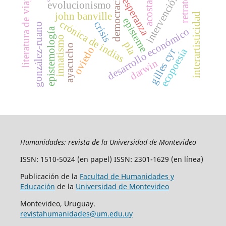
literatura de viajes
intervención
democracia
retrato
esperanza
evolucionismo
acosta
john banville
interartisticidad
episteme
crónica de indias
crisis
gonzález-ruano
epistemología
desarrollo económico
innatismo
pla
ayacucho
oviedo
ecopoesía
gilles cyr
darwin
Humanidades: revista de la Universidad de Montevideo
ISSN: 1510-5024 (en papel) ISSN: 2301-1629 (en línea)
Publicación de la
Facultad de Humanidades y
Educación
de la
Universidad de Montevideo
Montevideo, Uruguay.
revistahumanidades@um.edu.uy