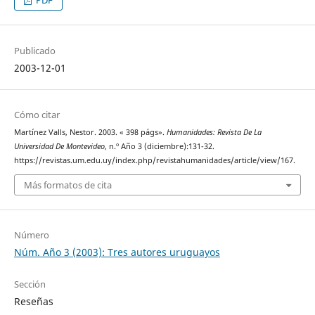
PDF
Publicado
2003-12-01
Cómo citar
Martínez Valls, Nestor. 2003. « 398 págs».
Humanidades: Revista De La
Universidad De Montevideo
, n.º Año 3 (diciembre):131-32.
https://revistas.um.edu.uy/index.php/revistahumanidades/article/view/167.
Más formatos de cita
Número
Núm. Año 3 (2003): Tres autores uruguayos
Sección
Reseñas