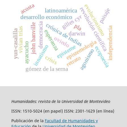
acosta
evolucionismo
revolución científica
paisaje
latinoamérica
gilles cyr
desarrollo económico
democracia
crónica de indias
john banville
pla
independencia
vivian trías
yun-casalilla
esperanza
darwin
oviedo
epistemología
ayacucho
innatismo
episteme
ecopoesía
agonismo
crisis
retrato
gómez de la serna
Humanidades: revista de la Universidad de Montevideo
ISSN: 1510-5024 (en papel) ISSN: 2301-1629 (en línea)
Publicación de la
Facultad de Humanidades y
Educación
de la
Universidad de Montevideo