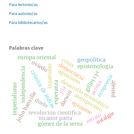
Para lectores/as
Para autores/as
Para bibliotecarios/as
Palabras clave
europa oriental
geopolítica
crisis
oviedo
democracia
epistemología
innatismo
independencia
agonismo
crónica de indias
gilles cyr
ecopoesía
desarrollo económico
acosta
esperanza
paisaje
imperialismo
pla
darwin
john banville
antropoceno
duelo
episteme
revolución científica
ostalgie
retrato
nicanor parra
gómez de la serna