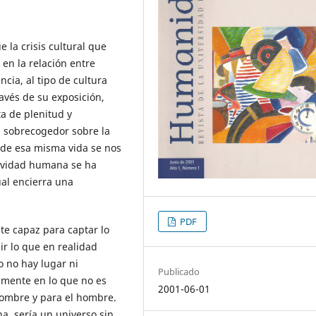
e la crisis cultural que
en la relación entre
cia, al tipo de cultura
ravés de su exposición,
ta de plenitud y
i sobrecogedor sobre la
 de esa misma vida se nos
tividad humana se ha
ual encierra una
PDF
te capaz para captar lo
r lo que en realidad
o no hay lugar ni
Publicado
amente en lo que no es
2001-06-01
hombre y para el hombre.
, sería un universo sin