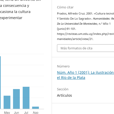
na consecuencia y
Cómo citar
casiona la cultura
Prados, Alfredo Cruz. 2001. «Cultura tecno
 experimentar
Y Sentido De Lo Sagrado».
Humanidades: Re
De La Universidad De Montevideo
, n.º Año 1
(junio):91-101.
https://revistas.um.edu.uy/index.php/revi
manidades/article/view/21.
Más formatos de cita
Número
Núm. Año 1 (2001): La ilustración
el Río de la Plata
Sección
Artículos