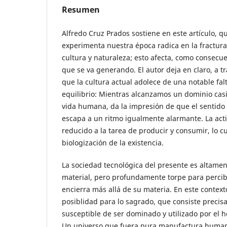
Resumen
Alfredo Cruz Prados sostiene en este artículo, qu
experimenta nuestra época radica en la fractura 
cultura y naturaleza; esto afecta, como consecuen
que se va generando. El autor deja en claro, a t
que la cultura actual adolece de una notable fal
equilibrio: Mientras alcanzamos un dominio cas
vida humana, da la impresión de que el sentido
escapa a un ritmo igualmente alarmante. La ac
reducido a la tarea de producir y consumir, lo c
biologización de la existencia.
La sociedad tecnológica del presente es altamen
material, pero profundamente torpe para percibi
encierra más allá de su materia. En este context
posiblidad para lo sagrado, que consiste precis
susceptible de ser dominado y utilizado por el 
Un universo que fuera pura manufactura humana