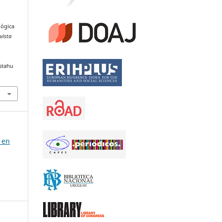
lógica
vista
stahu
 en