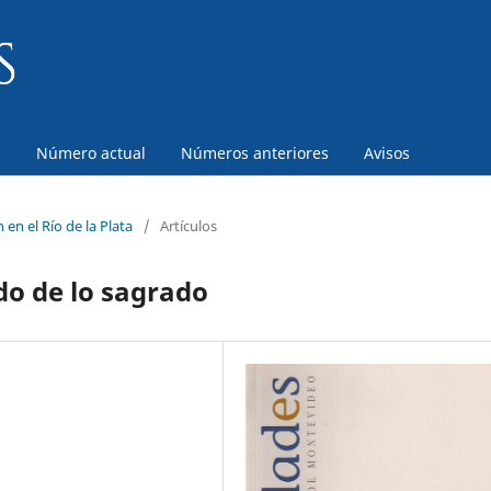
a
Número actual
Números anteriores
Avisos
 en el Río de la Plata
/
Artículos
do de lo sagrado