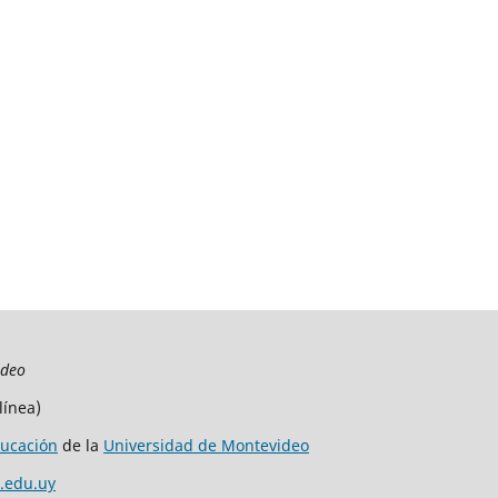
ideo
línea)
ucación
de la
Universidad de Montevideo
.edu.uy