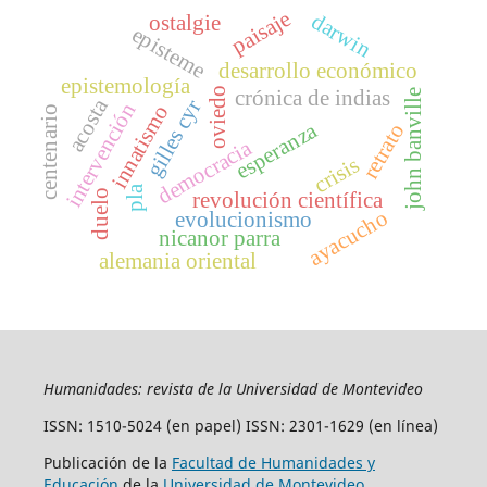
paisaje
darwin
ostalgie
episteme
desarrollo económico
epistemología
oviedo
crónica de indias
john banville
acosta
gilles cyr
intervención
innatismo
centenario
esperanza
retrato
democracia
crisis
pla
duelo
revolución científica
ayacucho
evolucionismo
nicanor parra
alemania oriental
Humanidades: revista de la Universidad de Montevideo
ISSN: 1510-5024 (en papel) ISSN: 2301-1629 (en línea)
Publicación de la
Facultad de Humanidades y
Educación
de la
Universidad de Montevideo