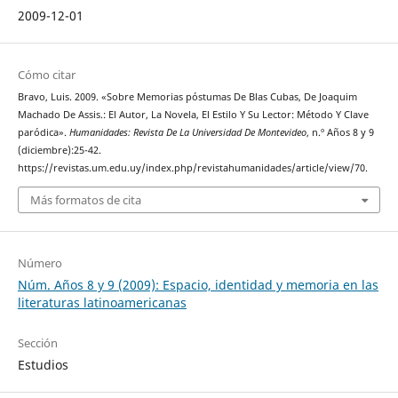
2009-12-01
Cómo citar
Bravo, Luis. 2009. «Sobre Memorias póstumas De Blas Cubas, De Joaquim
Machado De Assis.: El Autor, La Novela, El Estilo Y Su Lector: Método Y Clave
paródica».
Humanidades: Revista De La Universidad De Montevideo
, n.º Años 8 y 9
(diciembre):25-42.
https://revistas.um.edu.uy/index.php/revistahumanidades/article/view/70.
Más formatos de cita
Número
Núm. Años 8 y 9 (2009): Espacio, identidad y memoria en las
literaturas latinoamericanas
Sección
Estudios