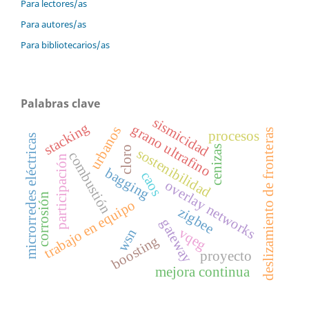
Para lectores/as
Para autores/as
Para bibliotecarios/as
Palabras clave
sismicidad
stacking
grano ultrafino
urbanos
deslizamiento de fronteras
procesos
microrredes eléctricas
cenizas
cloro
sostenibilidad
combustión
participación
bagging
caos
overlay networks
corrosión
trabajo en equipo
zigbee
gateway
vqeg
wsn
boosting
proyecto
mejora continua