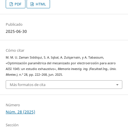
PDF
HTML
Publicado
2025-06-30
Cómo citar
M. M. U. Zaman Siddiqui, S. A. Iqbal, A. Zulqarnain, y A. Tabassum,
«Optimización paramétrica del mecanizado por electroerosión para acero
AISI 1045: un estudio exhaustivo»,
Memoria investig. ing. (Facultad Ing., Univ.
Montev.)
, n.º 28, pp. 222–268, jun. 2025.
Más formatos de cita
Número
Núm. 28 (2025)
Sección