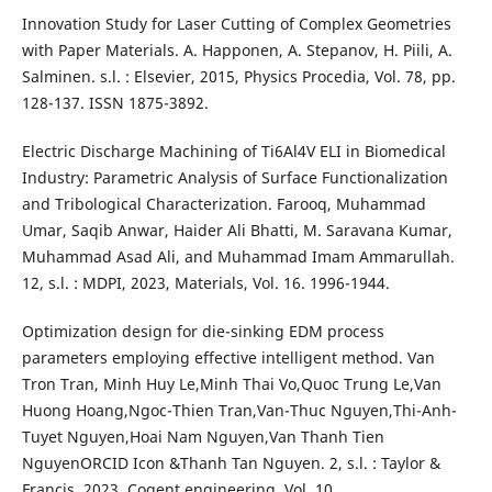
Innovation Study for Laser Cutting of Complex Geometries
with Paper Materials. A. Happonen, A. Stepanov, H. Piili, A.
Salminen. s.l. : Elsevier, 2015, Physics Procedia, Vol. 78, pp.
128-137. ISSN 1875-3892.
Electric Discharge Machining of Ti6Al4V ELI in Biomedical
Industry: Parametric Analysis of Surface Functionalization
and Tribological Characterization. Farooq, Muhammad
Umar, Saqib Anwar, Haider Ali Bhatti, M. Saravana Kumar,
Muhammad Asad Ali, and Muhammad Imam Ammarullah.
12, s.l. : MDPI, 2023, Materials, Vol. 16. 1996-1944.
Optimization design for die-sinking EDM process
parameters employing effective intelligent method. Van
Tron Tran, Minh Huy Le,Minh Thai Vo,Quoc Trung Le,Van
Huong Hoang,Ngoc-Thien Tran,Van-Thuc Nguyen,Thi-Anh-
Tuyet Nguyen,Hoai Nam Nguyen,Van Thanh Tien
NguyenORCID Icon &Thanh Tan Nguyen. 2, s.l. : Taylor &
Francis, 2023, Cogent engineering, Vol. 10.