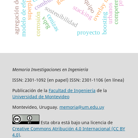
agregación de modelos
modelo de efectividad
overlay networks
combustión
competencia
urbanos
stacking
sostenibilidad
corrosión
boosting
cenizas
vqeg
proyecto
Memoria Investigaciones en Ingeniería
ISSN: 2301-1092 (en papel) ISSN: 2301-1106 (en línea)
Publicación de la
Facultad de Ingeniería
de la
Universidad de Montevideo
Montevideo, Uruguay.
memoria@um.edu.uy
Esta obra está bajo una licencia de
Creative Commons Atribución 4.0 Internacional (CC BY
4.0)
.