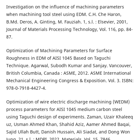
Investigation on the influence of machining parameters
when machining tool steel using EDM. C.H. Che Haron,
B.Md. Deros, A. Ginting, M. Fauziah. 1, s.l. : Elsevier, 2001,
Journal of Materials Processing Technology, Vol. 116, pp. 84-
87.
Optimization of Machining Parameters for Surface
Roughness in EDM of AISI 1045 Based on Taguchi
Technique. Agarwal, Subodh Kumar and Sanjay. Vancouver,
British Columbia, Canada : ASME, 2012. ASME International
Mechanical Engineering Congress & Exposition. Vol. 3. ISBN:
978-0-7918-4427-4.
Optimization of wire electric discharge machining (WEDM)
process parameters for AISI 1045 medium carbon steel
using Taguchi design of experiments. Zaman, Uzair Khaleeq
uz, Usman Ahmed Khan, Shahid Aziz, Aamer Ahmed Baqai,
Sajid Ullah Butt, Danish Hussain, Ali Siadat, and Dong Won
Jung. 21, s.l. : MDPI, 2022, Materials, Vol. 15. 7846.