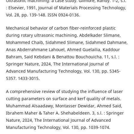
Ultrasonic machining: a case study. Gilmore, Randy. 1-2, s.l.
: Elsevier, 1991, Journal of Materials Processing Technology,
Vol. 28, pp. 139-148. ISSN 0924-0136.
Mechanical behavior of carbon fiber-reinforced plastic
during rotary ultrasonic machining. Abdelkader Slimane,
Mohammed Chaib, Sidahmed Slimane, Sidahmed Dahmane,
Anas Abderrahmane Lahouel, Ahmed Guelailia, Kaddour
Bahram, Said Kebdani & Benattou Bouchouicha. 11, s.l. :
Springer Nature, 2024, The International Journal of
Advanced Manufacturing Technology, Vol. 130, pp. 5345-
5357. 1433-3015.
A comprehensive review of studying the influence of laser
cutting parameters on surface and kerf quality of metals.
Muhammad Alsaadawy, Montasser Dewidar, Ahmed Said,
Ibrahem Maher & Taher A. Shehabeldeen. 3, s.l. : Springer
Nature, 2024, The International Journal of Advanced
Manufacturing Technology, Vol. 130, pp. 1039-1074.