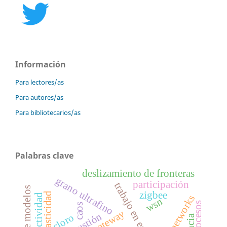
Información
Para lectores/as
Para autores/as
Para bibliotecarios/as
Palabras clave
deslizamiento de fronteras
grano ultrafino
participación
trabajo en equipo
zigbee
superplasticidad
wsn
procesos
caos
gateway
cloro