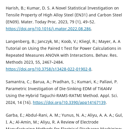
Harish, B.; Kumar, D. S. A Novel Statistical Investigation on
Tensile Property of High Alloy Steel (EN31) and Carbon Steel
(EN09). Mater. Today Proc. 2023, 79 (1), 49–52.
https://doi.org/10.1016/j.matpr.2022.08.286
.
Langenberg, B.; Janczyk, M.; Koob, V.; Kliegl, R.; Mayer, A. A
Tutorial on Using the Paired t Test for Power Calculations in
Repeated Measures ANOVA with Interactions. Behav. Res.
Methods 2023, 55, 2467–2484.
https://doi.org/10.3758/s13428-022-01902-8
.
Samantra, C.; Barua, A.; Pradhan, S.; Kumari, K.; Pallavi, P.
Parametric Investigation of Die-Sinking EDM of Ti6Al4V
Using the Hybrid Taguchi-RAMS-RATMI Method. Appl. Sci.
2024, 14 (16).
https://doi.org/10.3390/app14167139
.
Garba, E.; Abdul-Rani, A. M.; Yunus, N. A.; Aliyu, A. A. A.; Gul,
I. A.; Al-Amin, M.; Aliyu, R. A Review of Electrode
Manufacturing Methods for Electrical Discharge Machining: