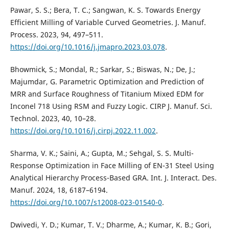
Pawar, S. S.; Bera, T. C.; Sangwan, K. S. Towards Energy
Efficient Milling of Variable Curved Geometries. J. Manuf.
Process. 2023, 94, 497–511.
https://doi.org/10.1016/j.jmapro.2023.03.078
.
Bhowmick, S.; Mondal, R.; Sarkar, S.; Biswas, N.; De, J.;
Majumdar, G. Parametric Optimization and Prediction of
MRR and Surface Roughness of Titanium Mixed EDM for
Inconel 718 Using RSM and Fuzzy Logic. CIRP J. Manuf. Sci.
Technol. 2023, 40, 10–28.
https://doi.org/10.1016/j.cirpj.2022.11.002
.
Sharma, V. K.; Saini, A.; Gupta, M.; Sehgal, S. S. Multi-
Response Optimization in Face Milling of EN-31 Steel Using
Analytical Hierarchy Process-Based GRA. Int. J. Interact. Des.
Manuf. 2024, 18, 6187–6194.
https://doi.org/10.1007/s12008-023-01540-0
.
Dwivedi, Y. D.; Kumar, T. V.; Dharme, A.; Kumar, K. B.; Gori,