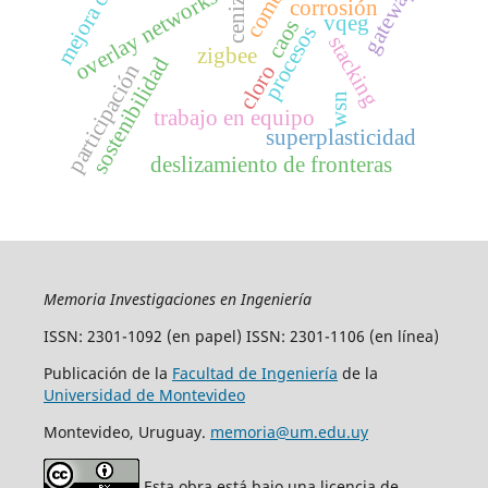
cenizas
gateway
overlay networks
corrosión
vqeg
caos
procesos
stacking
zigbee
sostenibilidad
participación
cloro
wsn
trabajo en equipo
superplasticidad
deslizamiento de fronteras
Memoria Investigaciones en Ingeniería
ISSN: 2301-1092 (en papel) ISSN: 2301-1106 (en línea)
Publicación de la
Facultad de Ingeniería
de la
Universidad de Montevideo
Montevideo, Uruguay.
memoria@um.edu.uy
Esta obra está bajo una licencia de