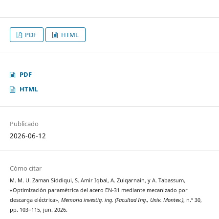
PDF
HTML
PDF
HTML
Publicado
2026-06-12
Cómo citar
M. M. U. Zaman Siddiqui, S. Amir Iqbal, A. Zulqarnain, y A. Tabassum,
«Optimización paramétrica del acero EN-31 mediante mecanizado por
descarga eléctrica»,
Memoria investig. ing. (Facultad Ing., Univ. Montev.)
, n.º 30,
pp. 103–115, jun. 2026.