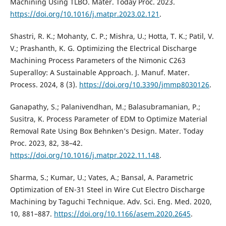
Machining Using TLBO. Mater. Today Proc. 2023.
https://doi.org/10.1016/j.matpr.2023.02.121
.
Shastri, R. K.; Mohanty, C. P.; Mishra, U.; Hotta, T. K.; Patil, V.
V.; Prashanth, K. G. Optimizing the Electrical Discharge
Machining Process Parameters of the Nimonic C263
Superalloy: A Sustainable Approach. J. Manuf. Mater.
Process. 2024, 8 (3).
https://doi.org/10.3390/jmmp8030126
.
Ganapathy, S.; Palanivendhan, M.; Balasubramanian, P.;
Susitra, K. Process Parameter of EDM to Optimize Material
Removal Rate Using Box Behnken’s Design. Mater. Today
Proc. 2023, 82, 38–42.
https://doi.org/10.1016/j.matpr.2022.11.148
.
Sharma, S.; Kumar, U.; Vates, A.; Bansal, A. Parametric
Optimization of EN-31 Steel in Wire Cut Electro Discharge
Machining by Taguchi Technique. Adv. Sci. Eng. Med. 2020,
10, 881–887.
https://doi.org/10.1166/asem.2020.2645
.