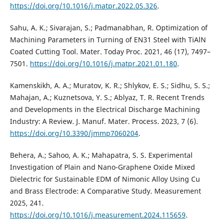
https://doi.org/10.1016/j.matpr.2022.05.326
.
Sahu, A. K.; Sivarajan, S.; Padmanabhan, R. Optimization of
Machining Parameters in Turning of EN31 Steel with TiAlN
Coated Cutting Tool. Mater. Today Proc. 2021, 46 (17), 7497–
7501.
https://doi.org/10.1016/j.matpr.2021.01.180
.
Kamenskikh, A. A.; Muratov, K. R.; Shlykov, E. S.; Sidhu, S. S.;
Mahajan, A.; Kuznetsova, Y. S.; Ablyaz, T. R. Recent Trends
and Developments in the Electrical Discharge Machining
Industry: A Review. J. Manuf. Mater. Process. 2023, 7 (6).
https://doi.org/10.3390/jmmp7060204
.
Behera, A.; Sahoo, A. K.; Mahapatra, S. S. Experimental
Investigation of Plain and Nano-Graphene Oxide Mixed
Dielectric for Sustainable EDM of Nimonic Alloy Using Cu
and Brass Electrode: A Comparative Study. Measurement
2025, 241.
https://doi.org/10.1016/j.measurement.2024.115659
.