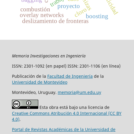
cenizas
proyecto
combustión
cloro
overlay networks
boosting
deslizamiento de fronteras
Memoria Investigaciones en Ingeniería
ISSN: 2301-1092 (en papel) ISSN: 2301-1106 (en línea)
Publicación de la
Facultad de Ingeniería
de la
Universidad de Montevideo
Montevideo, Uruguay.
memoria@um.edu.uy
Esta obra está bajo una licencia de
Creative Commons Atribución 4.0 Internacional (CC BY
4.0)
.
Portal de Revistas Académicas de la Universidad de