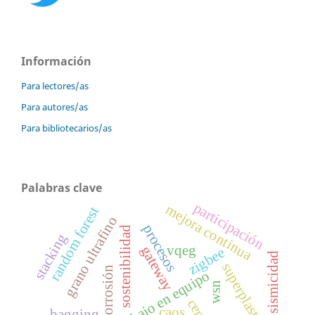
Información
Para lectores/as
Para autores/as
Para bibliotecarios/as
Palabras clave
participación
mejora continua
random forest
grano ultrafino
procesos
sostenibilidad
stacking
vqeg
gateway
zigbee
sismicidad
superplasticidad
corrosión
trabajo en equipo
wsn
caos
bagging