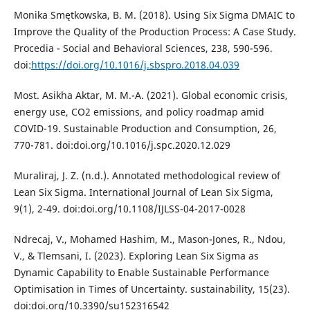
Monika Smętkowska, B. M. (2018). Using Six Sigma DMAIC to
Improve the Quality of the Production Process: A Case Study.
Procedia - Social and Behavioral Sciences, 238, 590-596.
doi:
https://doi.org/10.1016/j.sbspro.2018.04.039
Most. Asikha Aktar, M. M.-A. (2021). Global economic crisis,
energy use, CO2 emissions, and policy roadmap amid
COVID-19. Sustainable Production and Consumption, 26,
770-781. doi:doi.org/10.1016/j.spc.2020.12.029
Muraliraj, J. Z. (n.d.). Annotated methodological review of
Lean Six Sigma. International Journal of Lean Six Sigma,
9(1), 2-49. doi:doi.org/10.1108/IJLSS-04-2017-0028
Ndrecaj, V., Mohamed Hashim, M., Mason-Jones, R., Ndou,
V., & Tlemsani, I. (2023). Exploring Lean Six Sigma as
Dynamic Capability to Enable Sustainable Performance
Optimisation in Times of Uncertainty. sustainability, 15(23).
doi:doi.org/10.3390/su152316542