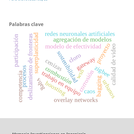
Palabras clave
redes neuronales artificiales
superplasticidad
deslizamiento de fronteras
participación
agregación de modelos
proyecto
modelo de efectividad
calidad de video
sostenibilidad
cloro
gateway
cenizas
zigbee
combustión
procesos
wsn
corrosión
trabajo en equipo
competencia
bagging
vqeg
urbanos
boosting
caos
overlay networks