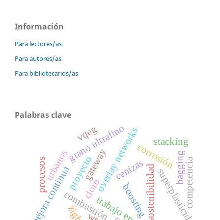
Información
Para lectores/as
Para autores/as
Para bibliotecarios/as
Palabras clave
grano ultrafino
vqeg
overlay networks
stacking
corrosión
gateway
urbanos
bagging
proyecto
competencia
procesos
cenizas
sostenibilidad
mejora continua
superplasticidad
cloro
boosting
combustión
trabajo en equipo
zigbee
wsn