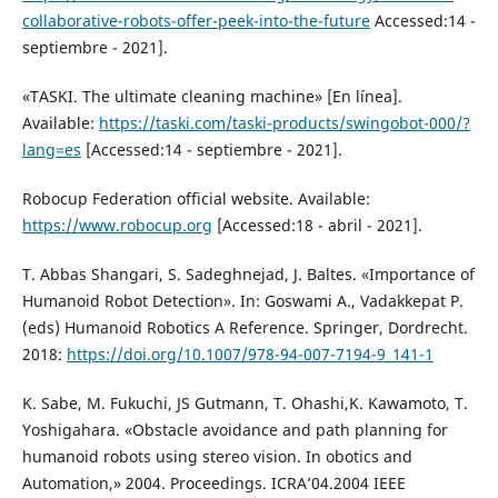
collaborative-robots-offer-peek-into-the-future
Accessed:14 -
septiembre - 2021].
«TASKI. The ultimate cleaning machine» [En línea].
Available:
https://taski.com/taski-products/swingobot-000/?
lang=es
[Accessed:14 - septiembre - 2021].
Robocup Federation official website. Available:
https://www.robocup.org
[Accessed:18 - abril - 2021].
T. Abbas Shangari, S. Sadeghnejad, J. Baltes. «Importance of
Humanoid Robot Detection». In: Goswami A., Vadakkepat P.
(eds) Humanoid Robotics A Reference. Springer, Dordrecht.
2018:
https://doi.org/10.1007/978-94-007-7194-9_141-1
K. Sabe, M. Fukuchi, JS Gutmann, T. Ohashi,K. Kawamoto, T.
Yoshigahara. «Obstacle avoidance and path planning for
humanoid robots using stereo vision. In obotics and
Automation,» 2004. Proceedings. ICRA’04.2004 IEEE