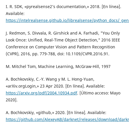
I. R. SDK, «pyrealsense2’s documentation,» 2018. [En línea].
Available:
https://intelrealsense.github.io/librealsense/python_docs/_ge
J. Redmon, S. Divvala, R. Girshick and A. Farhadi, "You Only
Look Once: Unified, Real-Time Object Detection," 2016 IEEE
Conference on Computer Vision and Pattern Recognition
(CVPR), 2016, pp. 779-788, doi: 10.1109/CVPR.2016.91.
M. Mitchel Tom, Machine Learning, McGraw-Hill, 1997
A. Bochkovskiy, C.-Y. Wang y M. L. Hong-Yuan,
«arXiv.orgLogin,» 23 Apr 2020. [En línea]. Available:
https://arxiv.org/pdf/2004.10934.pdf
. [Último acceso: Mayo
2020].
A. Bochkovskiy, «github,» 2020. [En línea]. Available:
https://github.com/AlexeyAB/darknet/releases/download/darkn