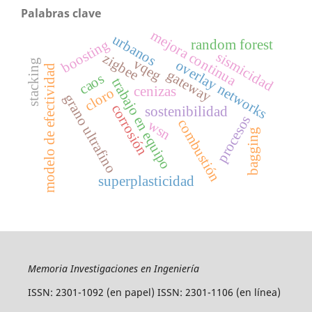
Palabras clave
mejora continua
urbanos
boosting
random forest
sismicidad
zigbee
vqeg
overlay networks
stacking
modelo de efectividad
gateway
caos
trabajo en equipo
cenizas
cloro
grano ultrafino
corrosión
sostenibilidad
procesos
combustión
wsn
bagging
superplasticidad
Memoria Investigaciones en Ingeniería
ISSN: 2301-1092 (en papel) ISSN: 2301-1106 (en línea)