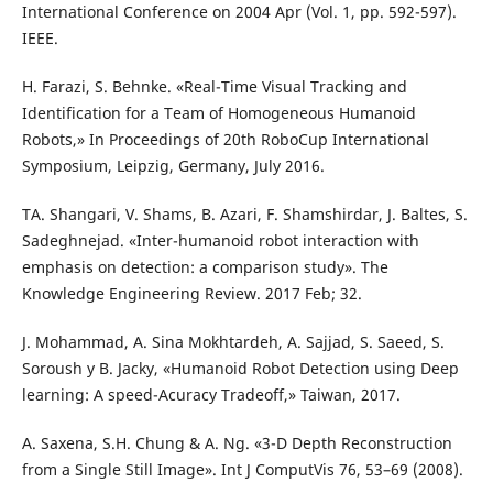
International Conference on 2004 Apr (Vol. 1, pp. 592-597).
IEEE.
H. Farazi, S. Behnke. «Real-Time Visual Tracking and
Identification for a Team of Homogeneous Humanoid
Robots,» In Proceedings of 20th RoboCup International
Symposium, Leipzig, Germany, July 2016.
TA. Shangari, V. Shams, B. Azari, F. Shamshirdar, J. Baltes, S.
Sadeghnejad. «Inter-humanoid robot interaction with
emphasis on detection: a comparison study». The
Knowledge Engineering Review. 2017 Feb; 32.
J. Mohammad, A. Sina Mokhtardeh, A. Sajjad, S. Saeed, S.
Soroush y B. Jacky, «Humanoid Robot Detection using Deep
learning: A speed-Acuracy Tradeoff,» Taiwan, 2017.
A. Saxena, S.H. Chung & A. Ng. «3-D Depth Reconstruction
from a Single Still Image». Int J ComputVis 76, 53–69 (2008).