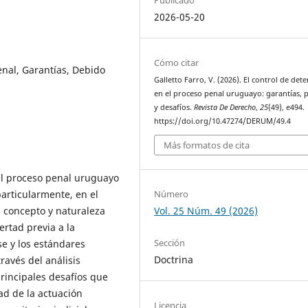
2026-05-20
Cómo citar
enal, Garantías, Debido
Galletto Farro, V. (2026). El control de det
en el proceso penal uruguayo: garantías, p
y desafíos.
Revista De Derecho
,
25
(49), e494.
https://doi.org/10.47274/DERUM/49.4
Más formatos de cita
 el proceso penal uruguayo
particularmente, en el
Número
l concepto y naturaleza
Vol. 25 Núm. 49 (2026)
bertad previa a la
Sección
se y los estándares
Doctrina
ravés del análisis
 principales desafíos que
d de la actuación
Licencia