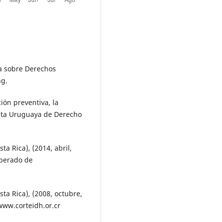
na sobre Derechos
ng.
ión preventiva, la
ista Uruguaya de Derecho
 Rica), (2014, abril,
uperado de
a Rica), (2008, octubre,
www.corteidh.or.cr