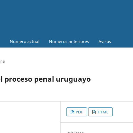
a
Número actual
Números anteriores
Avisos
ina
 el proceso penal uruguayo
PDF
HTML
Publicado