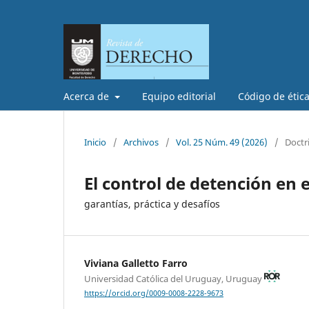
Acerca de
Equipo editorial
Código de étic
Inicio
/
Archivos
/
Vol. 25 Núm. 49 (2026)
/
Doctr
El control de detención en
garantías, práctica y desafíos
Viviana Galletto Farro
Universidad Católica del Uruguay, Uruguay
https://orcid.org/0009-0008-2228-9673