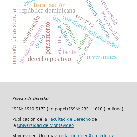
empresas publicas
conversión
fiscalización
república dominicana
omisión de asistencia
tercerización
servicio
constitucionalismo débil
irae
enajenación
soberanía
pensamiento
lavado de dinero
auditoria
actitud
delito
victima
daño moral
tácita
inversiones
derecho positivo
Revista de Derecho
ISSN: 1510-5172 (en papel) ISSN: 2301-1610 (en línea)
Publicación de la
Facultad de Derecho
de
la
Universidad de Montevideo
Montevideo, Uruguay.
redaccionfder@um.edu.uy