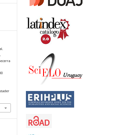
al.
.
Becerra
80
stader