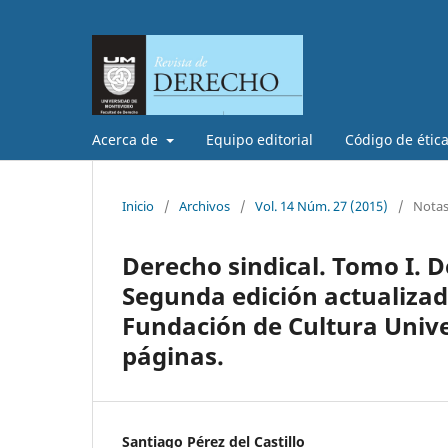
Acerca de
Equipo editorial
Código de étic
Inicio
/
Archivos
/
Vol. 14 Núm. 27 (2015)
/
Notas 
Derecho sindical. Tomo I. 
Segunda edición actualizada
Fundación de Cultura Univer
páginas.
Santiago Pérez del Castillo