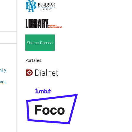
Portales:
hi y
Vol.