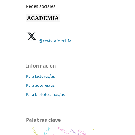
Redes sociales:
@revistafderUM
Información
Para lectores/as
Para autores/as
Para bibliotecarios/as
Palabras clave
victima
servicio
pensamiento
tácita