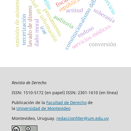
libertad de información
omisión de asistencia
constitucionalismo débil
delito
servicio
lavado de dinero
soberanía
actitud
pensamiento
auditoria
tercerización
daño moral
servicios médicos
endoso
irae
conversión
Revista de Derecho
ISSN: 1510-5172 (en papel) ISSN: 2301-1610 (en línea)
Publicación de la
Facultad de Derecho
de
la
Universidad de Montevideo
Montevideo, Uruguay.
redaccionfder@um.edu.uy