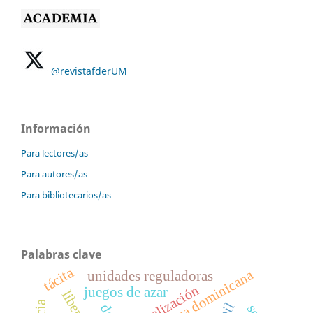
@revistafderUM
Información
Para lectores/as
Para autores/as
Para bibliotecarios/as
Palabras clave
tácita
república dominicana
unidades reguladoras
fiscalización
juegos de azar