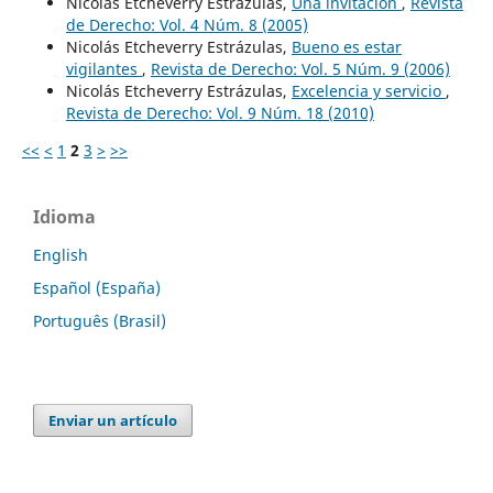
Nicolás Etcheverry Estrázulas,
Una invitación
,
Revista
de Derecho: Vol. 4 Núm. 8 (2005)
Nicolás Etcheverry Estrázulas,
Bueno es estar
vigilantes
,
Revista de Derecho: Vol. 5 Núm. 9 (2006)
Nicolás Etcheverry Estrázulas,
Excelencia y servicio
,
Revista de Derecho: Vol. 9 Núm. 18 (2010)
<<
<
1
2
3
>
>>
Idioma
English
Español (España)
Português (Brasil)
Enviar un artículo