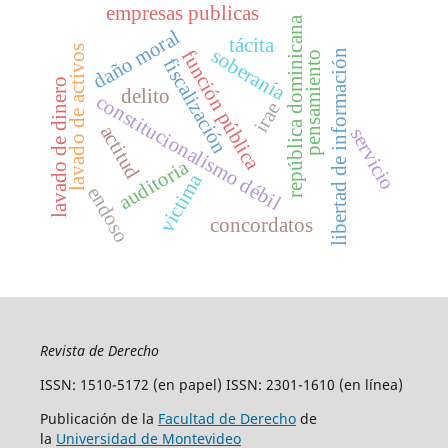
empresas publicas
república dominicana
daño moral
tácita
lavado de activos
soberanía
función pública
libertad de información
pensamiento
fiscalización
lavado de dinero
delito
constitucionalismo débil
irae
actitud
servicio
auditoria
victima
endoso
concordatos
Revista de Derecho
ISSN: 1510-5172 (en papel) ISSN: 2301-1610 (en línea)
Publicación de la
Facultad de Derecho
de
la
Universidad de Montevideo