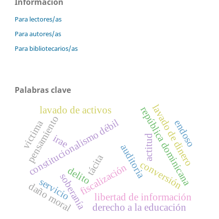
Información
Para lectores/as
Para autores/as
Para bibliotecarios/as
Palabras clave
lavado de dinero
república dominicana
lavado de activos
pensamiento
constitucionalismo débil
endoso
victima
irae
actitud
auditoria
tácita
conversión
fiscalización
delito
soberanía
servicio
daño moral
libertad de información
derecho a la educación