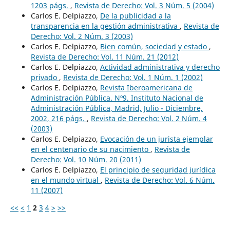
1203 págs.
,
Revista de Derecho: Vol. 3 Núm. 5 (2004)
Carlos E. Delpiazzo,
De la publicidad a la
transparencia en la gestión administrativa
,
Revista de
Derecho: Vol. 2 Núm. 3 (2003)
Carlos E. Delpiazzo,
Bien común, sociedad y estado
,
Revista de Derecho: Vol. 11 Núm. 21 (2012)
Carlos E. Delpiazzo,
Actividad administrativa y derecho
privado
,
Revista de Derecho: Vol. 1 Núm. 1 (2002)
Carlos E. Delpiazzo,
Revista Iberoamericana de
Administración Pública. Nº9. Instituto Nacional de
Administración Pública, Madrid, Julio - Diciembre,
2002, 216 págs.
,
Revista de Derecho: Vol. 2 Núm. 4
(2003)
Carlos E. Delpiazzo,
Evocación de un jurista ejemplar
en el centenario de su nacimiento
,
Revista de
Derecho: Vol. 10 Núm. 20 (2011)
Carlos E. Delpiazzo,
El principio de seguridad jurídica
en el mundo virtual
,
Revista de Derecho: Vol. 6 Núm.
11 (2007)
<<
<
1
2
3
4
>
>>