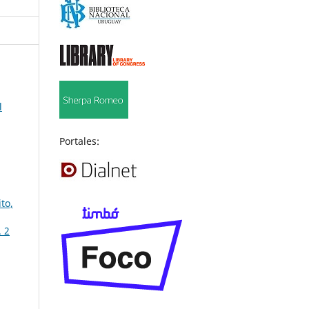
l
Portales:
to,
. 2