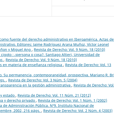
 como fuente del derecho administrativo en Iberoamérica. Actas de
istrativo. Editores: Jaime Rodríguez Arana Muñoz, Víctor Leonel
 Tuñon y Miguel Ang
,
Revista de Derecho: Vol. 9 Núm. 18 (2010)
l cigoto : ¿persona o cosa?. Santiago Altieri, Universidad de
as
,
Revista de Derecho: Vol. 9 Núm. 18 (2010)
s en materia de enseñanza religiosa
,
Revista de Derecho: Vol. 13
o. Su permanencia, contemporaneidad, prospectiva. Mariano R. Bri
ágs.
,
Revista de Derecho: Vol. 3 Núm. 5 (2004)
transparencia en la gestión administrativa
,
Revista de Derecho: Vol
 y estado
,
Revista de Derecho: Vol. 11 Núm. 21 (2012)
iva y derecho privado
,
Revista de Derecho: Vol. 1 Núm. 1 (2002)
 de Administración Pública. Nº9. Instituto Nacional de
ciembre, 2002, 216 págs.
,
Revista de Derecho: Vol. 2 Núm. 4 (2003)