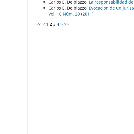
Carlos E. Delpiazzo,
La responsabilidad de 
Carlos E. Delpiazzo,
Evocación de un juris
Vol. 10 Núm. 20 (2011)
<<
<
1
2
3
4
>
>>