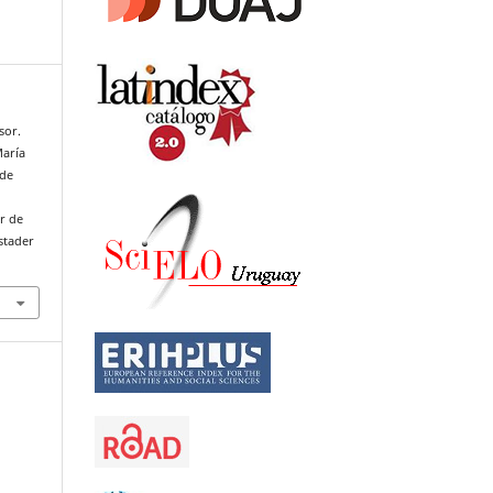
sor.
María
 de
r de
stader