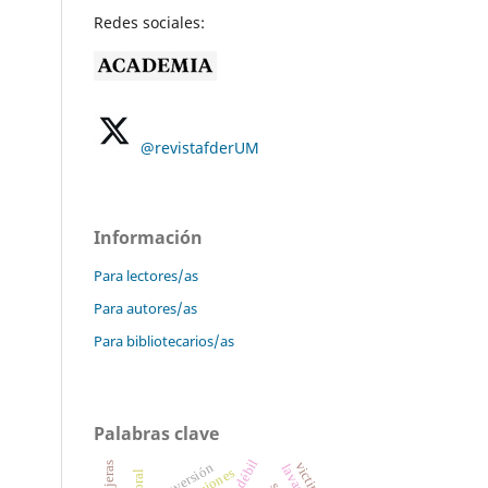
Redes sociales:
@revistafderUM
Información
Para lectores/as
Para autores/as
Para bibliotecarios/as
Palabras clave
victima
conversión