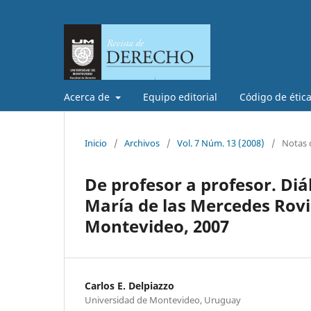
Acerca de
Equipo editorial
Código de étic
Inicio
/
Archivos
/
Vol. 7 Núm. 13 (2008)
/
Notas d
De profesor a profesor. Diá
María de las Mercedes Rovi
Montevideo, 2007
Carlos E. Delpiazzo
Universidad de Montevideo, Uruguay