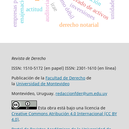
empresas publicas
enajenación
lavado de activos
auditoria
irae
inversiones
actitud
derecho notarial
Revista de Derecho
ISSN: 1510-5172 (en papel) ISSN: 2301-1610 (en línea)
Publicación de la
Facultad de Derecho
de
la
Universidad de Montevideo
Montevideo, Uruguay.
redaccionfder@um.edu.uy
Esta obra está bajo una licencia de
Creative Commons Atribución 4.0 Internacional (CC BY
4.0)
.