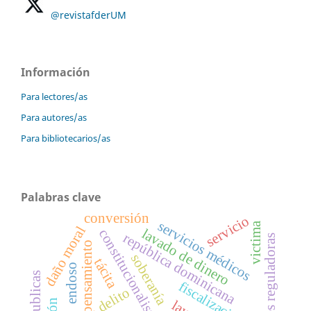
@revistafderUM
Información
Para lectores/as
Para autores/as
Para bibliotecarios/as
Palabras clave
conversión
servicio
servicios médicos
victima
daño moral
lavado de dinero
constitucionalismo débil
república dominicana
unidades reguladoras
pensamiento
soberanía
tácita
endoso
fiscalización
delito