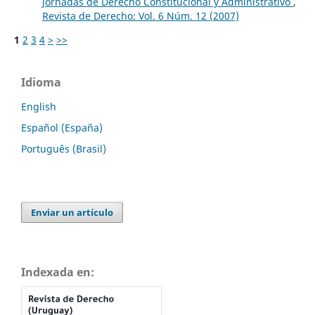
Jornadas de Derecho Constitucional y Administrativo
,
Revista de Derecho: Vol. 6 Núm. 12 (2007)
1
2
3
4
>
>>
Idioma
English
Español (España)
Português (Brasil)
Enviar un artículo
Indexada en: