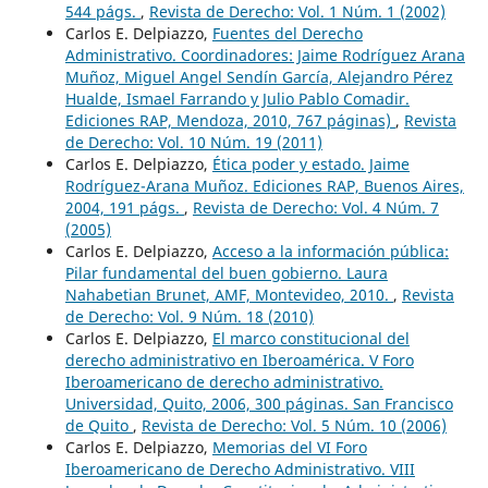
544 págs.
,
Revista de Derecho: Vol. 1 Núm. 1 (2002)
Carlos E. Delpiazzo,
Fuentes del Derecho
Administrativo. Coordinadores: Jaime Rodríguez Arana
Muñoz, Miguel Angel Sendín García, Alejandro Pérez
Hualde, Ismael Farrando y Julio Pablo Comadir.
Ediciones RAP, Mendoza, 2010, 767 páginas)
,
Revista
de Derecho: Vol. 10 Núm. 19 (2011)
Carlos E. Delpiazzo,
Ética poder y estado. Jaime
Rodríguez-Arana Muñoz. Ediciones RAP, Buenos Aires,
2004, 191 págs.
,
Revista de Derecho: Vol. 4 Núm. 7
(2005)
Carlos E. Delpiazzo,
Acceso a la información pública:
Pilar fundamental del buen gobierno. Laura
Nahabetian Brunet, AMF, Montevideo, 2010.
,
Revista
de Derecho: Vol. 9 Núm. 18 (2010)
Carlos E. Delpiazzo,
El marco constitucional del
derecho administrativo en Iberoamérica. V Foro
Iberoamericano de derecho administrativo.
Universidad, Quito, 2006, 300 páginas. San Francisco
de Quito
,
Revista de Derecho: Vol. 5 Núm. 10 (2006)
Carlos E. Delpiazzo,
Memorias del VI Foro
Iberoamericano de Derecho Administrativo. VIII