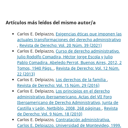
Artículos más leídos del mismo autor/a
Carlos E. Delpiazzo,
Exigencias éticas que imponen las
actuales transformaciones del derecho administrativo
,
Revista de Derecho: Vol. 20 Núm. 39 (2021)
Carlos E. Delpiazzo,
Curso de derecho administrativo.
Julio Rodolfo Comadira, Héctor Jorge Escola y Julio
Pablo Comadira. Abeledo Perrot, Buenos Aires, 2012, 2
Tomos, 1940 Págs.
,
Revista de Derecho: Vol. 12 Núm.
22 (2013)
Carlos E. Delpiazzo,
Los derechos de la familia
,
Revista de Derecho: Vol. 15 Núm. 29 (2016)
Carlos E. Delpiazzo,
Los principios en el derecho
administrativo iberoamericano. Actas del VII Foro
Iberoamericano de Derecho Administrativo, Junta de
Castilla y León, Netbiblo, 2008, 268 páginas
,
Revista
de Derecho: Vol. 9 Núm. 18 (2010)
Carlos E. Delpiazzo,
Contratación administrativa.
Carlos E. Delpiazzo. Universidad de Montevideo, 1999.