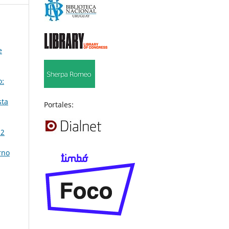
e
o:
sta
Portales:
 2
rno