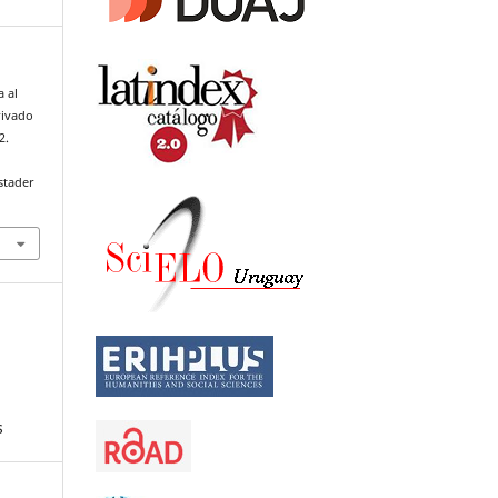
a al
rivado
2.
stader
s