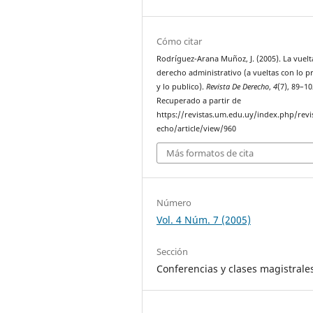
Cómo citar
Rodríguez-Arana Muñoz, J. (2005). La vuelt
derecho administrativo (a vueltas con lo p
y lo publico).
Revista De Derecho
,
4
(7), 89–10
Recuperado a partir de
https://revistas.um.edu.uy/index.php/revi
echo/article/view/960
Más formatos de cita
Número
Vol. 4 Núm. 7 (2005)
Sección
Conferencias y clases magistrale