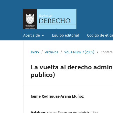
Acerca de
Equipo editorial
Código de étic
Inicio
/
Archivos
/
Vol. 4 Núm. 7 (2005)
/
Conferen
La vuelta al derecho admini
publico)
Jaime Rodríguez-Arana Muñoz
Palabras clave:
Derecho Administrativo