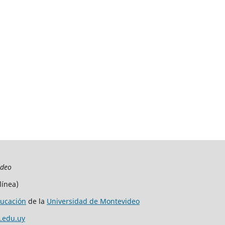
ideo
línea)
ucación
de la
Universidad de Montevideo
.edu.uy