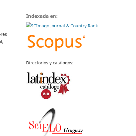
n
Indexada en:
ores
l,
Directorios y catálogos: