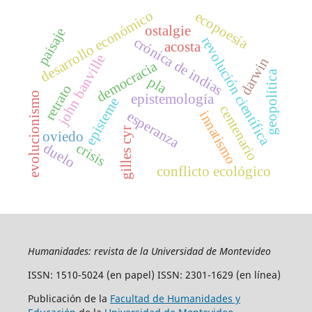
desarrollo económico
ecopoesía
ostalgie
paisaje
revolución científica
crónica de indias
acosta
john banville
darwin
democracia
geopolítica
pla
retrato
evolucionismo
epistemología
episteme
centenario
innatismo
esperanza
gilles cyr
oviedo
crisis
duelo
conflicto ecológico
Humanidades: revista de la Universidad de Montevideo
ISSN: 1510-5024 (en papel) ISSN: 2301-1629 (en línea)
Publicación de la
Facultad de Humanidades y