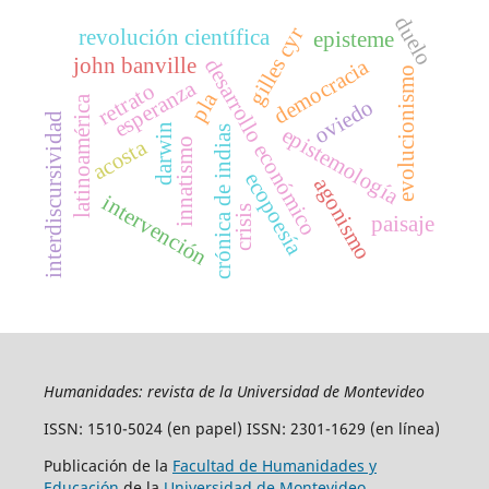
duelo
gilles cyr
revolución científica
episteme
john banville
desarrollo económico
democracia
evolucionismo
esperanza
retrato
pla
latinoamérica
oviedo
interdiscursividad
darwin
epistemología
crónica de indias
acosta
innatismo
ecopoesía
agonismo
intervención
crisis
paisaje
Humanidades: revista de la Universidad de Montevideo
ISSN: 1510-5024 (en papel) ISSN: 2301-1629 (en línea)
Publicación de la
Facultad de Humanidades y
Educación
de la
Universidad de Montevideo