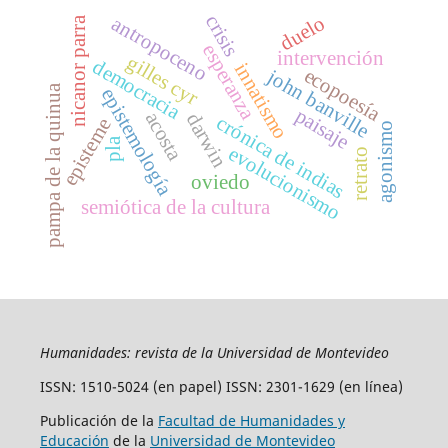
crisis
duelo
antropoceno
nicanor parra
esperanza
intervención
gilles cyr
democracia
innatismo
ecopoesía
john banville
pampa de la quinua
epistemología
paisaje
acosta
darwin
crónica de indias
episteme
agonismo
pla
evolucionismo
retrato
oviedo
semiótica de la cultura
Humanidades: revista de la Universidad de Montevideo
ISSN: 1510-5024 (en papel) ISSN: 2301-1629 (en línea)
Publicación de la
Facultad de Humanidades y
Educación
de la
Universidad de Montevideo