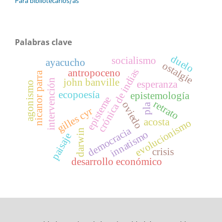
Para bibliotecarios/as
Palabras clave
duelo
socialismo
ayacucho
ostalgie
crónica de indias
antropoceno
nicanor parra
john banville
intervención
esperanza
agonismo
ecopoesía
epistemología
episteme
retrato
oviedo
pla
gilles cyr
acosta
evolucionismo
democracia
darwin
innatismo
paisaje
crisis
desarrollo económico