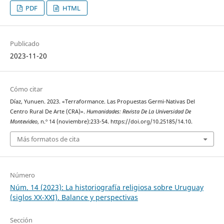
PDF
HTML
Publicado
2023-11-20
Cómo citar
Díaz, Yunuen. 2023. «Terraformance. Las Propuestas Germi-Nativas Del
Centro Rural De Arte (CRA)».
Humanidades: Revista De La Universidad De
Montevideo
, n.º 14 (noviembre):233-54. https://doi.org/10.25185/14.10.
Más formatos de cita
Número
Núm. 14 (2023): La historiografía religiosa sobre Uruguay
(siglos XX-XXI). Balance y perspectivas
Sección