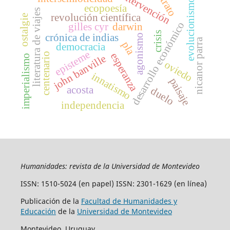
retrato
intervención
evolucionismo
ecopoesía
literatura de viajes
revolución científica
ostalgie
desarrollo económico
gilles cyr
darwin
crisis
crónica de indias
agonismo
nicanor parra
pla
democracia
episteme
centenario
esperanza
john banville
imperialismo
oviedo
innatismo
paisaje
acosta
duelo
independencia
Humanidades: revista de la Universidad de Montevideo
ISSN: 1510-5024 (en papel) ISSN: 2301-1629 (en línea)
Publicación de la
Facultad de Humanidades y
Educación
de la
Universidad de Montevideo
Montevideo, Uruguay.