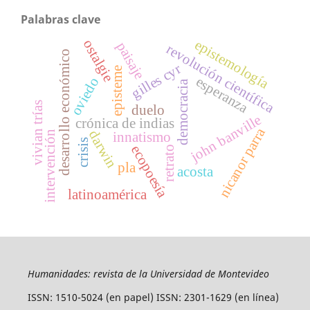
Palabras clave
ostalgie
epistemología
paisaje
revolución científica
desarrollo económico
gilles cyr
episteme
esperanza
oviedo
democracia
vivian trías
duelo
john banville
crónica de indias
nicanor parra
darwin
intervención
innatismo
crisis
ecopoesía
retrato
pla
acosta
latinoamérica
Humanidades: revista de la Universidad de Montevideo
ISSN: 1510-5024 (en papel) ISSN: 2301-1629 (en línea)