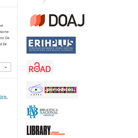
el
Norte-
ano De
ad De
bre.