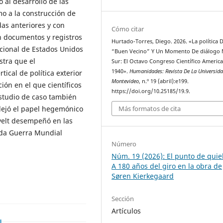
o al desarrollo de las
o a la construcción de
as anteriores y con
Cómo citar
n documentos y registros
Hurtado-Torres, Diego. 2026. «La política D
cional de Estados Unidos
“Buen Vecino” Y Un Momento De diálogo 
estra que el
Sur: El Octavo Congreso Científico Americ
1940».
Humanidades: Revista De La Universid
ical de política exterior
Montevideo
, n.º 19 (abril):e199.
ión en el que científicos
https://doi.org/10.25185/19.9.
estudio de caso también
lejó el papel hegemónico
Más formatos de cita
velt desempeñó en las
unda Guerra Mundial
Número
Núm. 19 (2026): El punto de quie
A 180 años del giro en la obra de
Søren Kierkegaard
Sección
Artículos