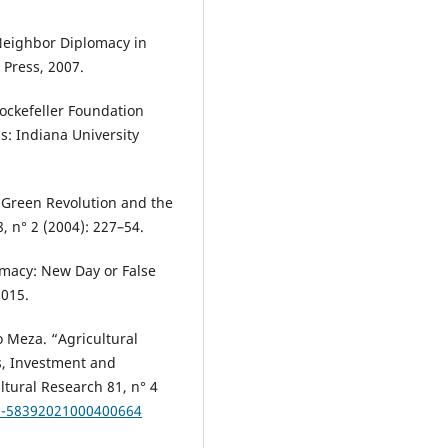
Neighbor Diplomacy in
 Press, 2007.
Rockefeller Foundation
s: Indiana University
e Green Revolution and the
, n° 2 (2004): 227–54.
omacy: New Day or False
2015.
o Meza. “Agricultural
s, Investment and
ultural Research 81, n° 4
18-58392021000400664