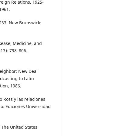
reign Relations, 1925-
1961.
-1933. New Brunswick:
isease, Medicine, and
013): 798–806.
Neighbor: New Deal
dcasting to Latin
tion, 1986.
 Ross y las relaciones
go: Ediciones Universidad
 The United States