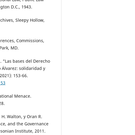
gton D.C., 1943.
chives, Sleepy Hollow,
erences, Commissions,
 Park, MD.
a. “Las bases del Derecho
 Álvarez: solidaridad y
2021): 153-66.
153
National Menace.
28.
 H. Walton, y Oran R.
ence, and the Governance
sonian Institute, 2011.