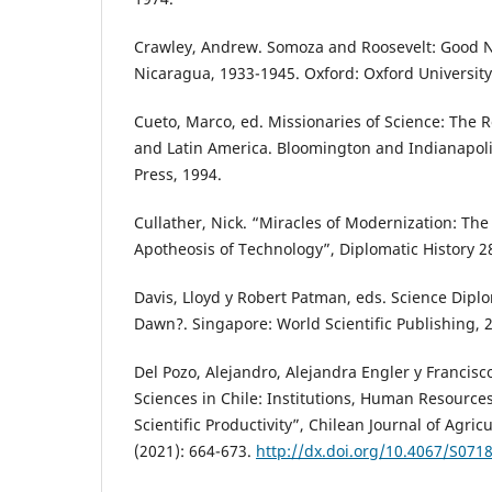
Crawley, Andrew. Somoza and Roosevelt: Good 
Nicaragua, 1933-1945. Oxford: Oxford University
Cueto, Marco, ed. Missionaries of Science: The 
and Latin America. Bloomington and Indianapoli
Press, 1994.
Cullather, Nick. “Miracles of Modernization: Th
Apotheosis of Technology”, Diplomatic History 28
Davis, Lloyd y Robert Patman, eds. Science Dipl
Dawn?. Singapore: World Scientific Publishing, 
Del Pozo, Alejandro, Alejandra Engler y Francisc
Sciences in Chile: Institutions, Human Resource
Scientific Productivity”, Chilean Journal of Agric
(2021): 664-673.
http://dx.doi.org/10.4067/S07