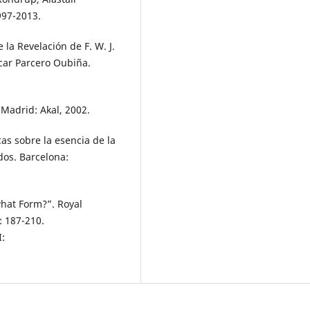
997-2013.
 la Revelación de F. W. J.
car Parcero Oubiña.
 Madrid: Akal, 2002.
icas sobre la esencia de la
dos. Barcelona:
what Form?”. Royal
: 187-210.
: