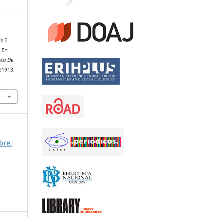
s El
 En
sta De
e1913.
bre.