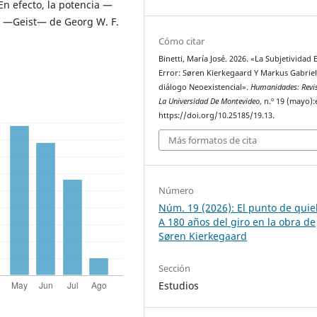
En efecto, la potencia —
tu —Geist— de Georg W. F.
Cómo citar
Binetti, María José. 2026. «La Subjetividad E
Error: Søren Kierkegaard Y Markus Gabriel
diálogo Neoexistencial».
Humanidades: Revi
La Universidad De Montevideo
, n.º 19 (mayo):
https://doi.org/10.25185/19.13.
Más formatos de cita
Número
Núm. 19 (2026): El punto de quie
A 180 años del giro en la obra de
Søren Kierkegaard
Sección
Estudios