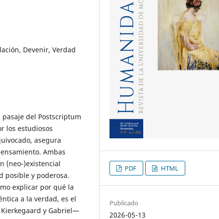
elación, Devenir, Verdad
e pasaje del Postscriptum
or los estudiosos
equivocado, asegura
 pensamiento. Ambas
 (neo-)existencial
PDF
HTML
d posible y poderosa.
omo explicar por qué la
éntica a la verdad, es el
Publicado
e Kierkegaard y Gabriel—
2026-05-13