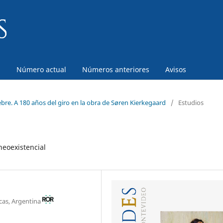
a
Número actual
Números anteriores
Avisos
bre. A 180 años del giro en la obra de Søren Kierkegaard
/
Estudios
neoexistencial
icas, Argentina