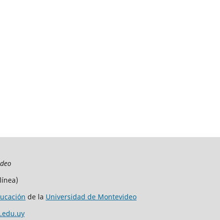
ideo
línea)
ucación
de la
Universidad de Montevideo
.edu.uy