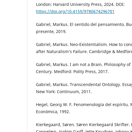
London: Harvard University Press, 2024. DOI:
https://doi.org/10.4159/9780674296701
Gabriel, Markus. El sentido del pensamiento. Bu
presente, 2019.
Gabriel, Markus. Neo-Existentialism. How to co
after Naturalism’s Failure. Cambridge & Medford:
Gabriel, Markus. I am not a Brain. Philosophy of 
Century. Medford: Polity Press, 2017.
Gabriel, Markus. Transcendental Ontology. Ess
New York: Continuum, 2011.
Hegel, Georg W. F. Fenomenología del espíritu. 
Económica, 1992.
Kierkegaard, Søren. Søren Kierkegaard Skrifter. 
Cappelørn, Joakim Garff, Jette Knudsen, Johnny 