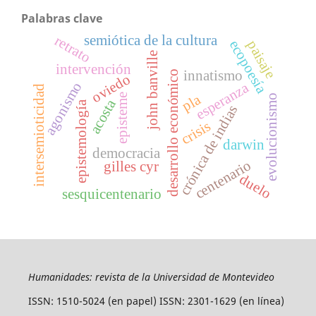
Palabras clave
semiótica de la cultura
retrato
ecopoesía
paisaje
john banville
intervención
innatismo
desarrollo económico
oviedo
agonismo
esperanza
intersemioticidad
pla
episteme
evolucionismo
acosta
epistemología
crónica de indias
crisis
darwin
democracia
centenario
gilles cyr
duelo
sesquicentenario
Humanidades: revista de la Universidad de Montevideo
ISSN: 1510-5024 (en papel) ISSN: 2301-1629 (en línea)