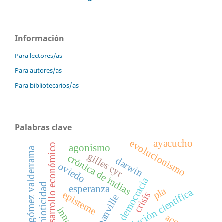
Información
Para lectores/as
Para autores/as
Para bibliotecarios/as
Palabras clave
evolucionismo
ayacucho
desarrollo económico
agonismo
pedro gómez valderrama
gilles cyr
crónica de indias
darwin
oviedo
democracia
intersemioticidad
esperanza
pla
revolución científica
episteme
crisis
john banville