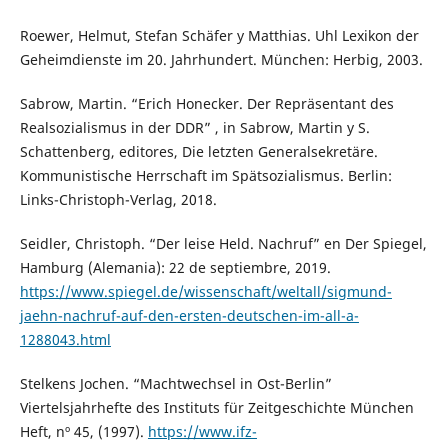
Roewer, Helmut, Stefan Schäfer y Matthias. Uhl Lexikon der
Geheimdienste im 20. Jahrhundert. München: Herbig, 2003.
Sabrow, Martin. “Erich Honecker. Der Repräsentant des
Realsozialismus in der DDR” , in Sabrow, Martin y S.
Schattenberg, editores, Die letzten Generalsekretäre.
Kommunistische Herrschaft im Spätsozialismus. Berlin:
Links-Christoph-Verlag, 2018.
Seidler, Christoph. “Der leise Held. Nachruf” en Der Spiegel,
Hamburg (Alemania): 22 de septiembre, 2019.
https://www.spiegel.de/wissenschaft/weltall/sigmund-
jaehn-nachruf-auf-den-ersten-deutschen-im-all-a-
1288043.html
Stelkens Jochen. “Machtwechsel in Ost-Berlin”
Viertelsjahrhefte des Instituts für Zeitgeschichte München
Heft, nº 45, (1997).
https://www.ifz-