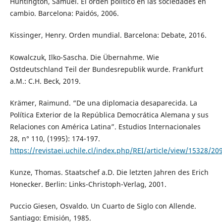
Huntington, Samuel. El orden político en las sociedades en
cambio. Barcelona: Paidós, 2006.
Kissinger, Henry. Orden mundial. Barcelona: Debate, 2016.
Kowalczuk, Ilko-Sascha. Die Übernahme. Wie
Ostdeutschland Teil der Bundesrepublik wurde. Frankfurt
a.M.: C.H. Beck, 2019.
Krämer, Raimund. “De una diplomacia desaparecida. La
Política Exterior de la República Democrática Alemana y sus
Relaciones con América Latina”. Estudios Internacionales
28, n° 110, (1995): 174-197.
https://revistaei.uchile.cl/index.php/REI/article/view/15328/20
Kunze, Thomas. Staatschef a.D. Die letzten Jahren des Erich
Honecker. Berlin: Links-Christoph-Verlag, 2001.
Puccio Giesen, Osvaldo. Un Cuarto de Siglo con Allende.
Santiago: Emisión, 1985.