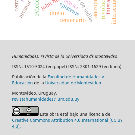
intersemioticidad
crónica de indias
antropoceno
nicanor parra
john banville
retrato
acosta
oviedo
episteme
duelo
centenario
Humanidades: revista de la Universidad de Montevideo
ISSN: 1510-5024 (en papel) ISSN: 2301-1629 (en línea)
Publicación de la
Facultad de Humanidades y
Educación
de la
Universidad de Montevideo
Montevideo, Uruguay.
revistahumanidades@um.edu.uy
Esta obra está bajo una licencia de
Creative Commons Attribution 4.0 International (CC BY
4.0)
.