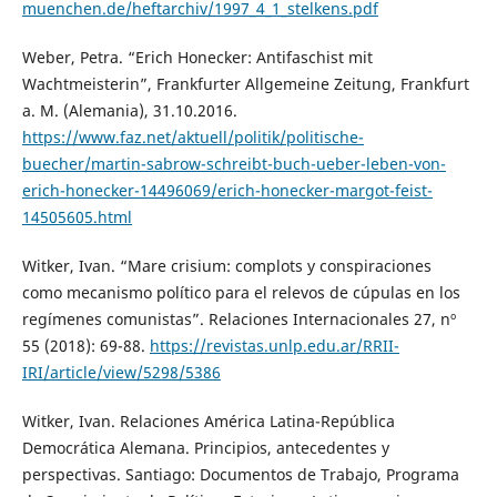
muenchen.de/heftarchiv/1997_4_1_stelkens.pdf
Weber, Petra. “Erich Honecker: Antifaschist mit
Wachtmeisterin”, Frankfurter Allgemeine Zeitung, Frankfurt
a. M. (Alemania), 31.10.2016.
https://www.faz.net/aktuell/politik/politische-
buecher/martin-sabrow-schreibt-buch-ueber-leben-von-
erich-honecker-14496069/erich-honecker-margot-feist-
14505605.html
Witker, Ivan. “Mare crisium: complots y conspiraciones
como mecanismo político para el relevos de cúpulas en los
regímenes comunistas”. Relaciones Internacionales 27, nº
55 (2018): 69-88.
https://revistas.unlp.edu.ar/RRII-
IRI/article/view/5298/5386
Witker, Ivan. Relaciones América Latina-República
Democrática Alemana. Principios, antecedentes y
perspectivas. Santiago: Documentos de Trabajo, Programa