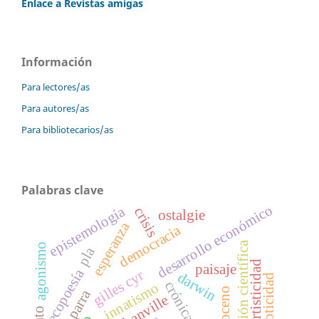
Enlace a Revistas amigas
Información
Para lectores/as
Para autores/as
Para bibliotecarios/as
Palabras clave
desarrollo económico
epistemología
crisis
ostalgie
esperanza
democracia
revolución científica
agonismo
pla
interartisticidad
paisaje
ecopoesía
gilles cyr
darwin
innatismo