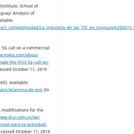
Institute, School of
guay: Analysis of
ilable:
d/fce/i_competitividad/La_Industria_de_las_TIC_en_Uruguay%202015
 5G call on a commercial
w.nokia.com/about-
ke-the-first-5g-call-on-
essed October 11, 2019
II). Available:
anii/#/acerca-de-anii
(In
 modifications for the
www.dca.com.uy/wp-
ivas-para-la-actividad-
ccessed October 11, 2019