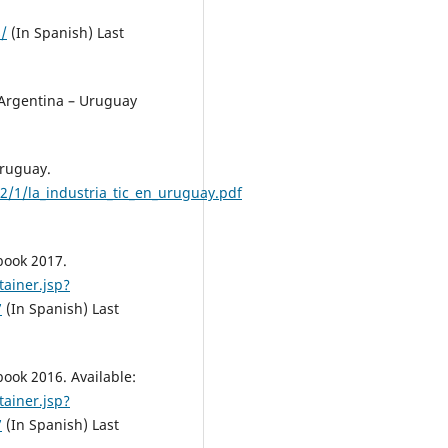
s/
(In Spanish) Last
 Argentina – Uruguay
Uruguay.
2/1/la_industria_tic_en_uruguay.pdf
rbook 2017.
ainer.jsp?
7
(In Spanish) Last
book 2016. Available:
ainer.jsp?
7
(In Spanish) Last