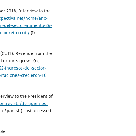
er 2018. Interview to the
spectiva.net/home/ano-
on-del-sector-aumento-26-
loureiro-cuti/
(In
(CUTI). Revenue from the
nd exports grew 10%.
2-ingresos-del-sector-
ortaciones-crecieron-10
terview to the President of
/entrevista/de-quien-es-
In Spanish) Last accessed
ble: