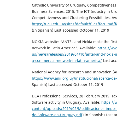
Catholic University of Uruguay, Competitiveness 
Business Sciences, 2015. The ICT Industry in Uru
Competitiveness and Clustering Possibilities. Ava
https://ucu.edu.uy/sites/default/files/faculta
(In Spanish) Last accessed October 11, 2019
NOKIA website: “ANTEL and Nokia make the first
network in Latin America”. Available:
https://ww
us/news/releases/2019/04/10/antel-and-nokia-ma
a-commercial-network-in-latin-america/
Last acc
National Agency for Research and Innovation (AN
https://www.anii.org.uy/institucional/acerca-de-
Spanish) Last accessed October 11, 2019
DCA Professional Services, 28 February 2019. Tax
Software activity in Uruguay. Available:
https://
content/uploads/2019/02/Modificaciones-imposit
de-Software-en-Uruguay.pdf
(In Spanish) Last a