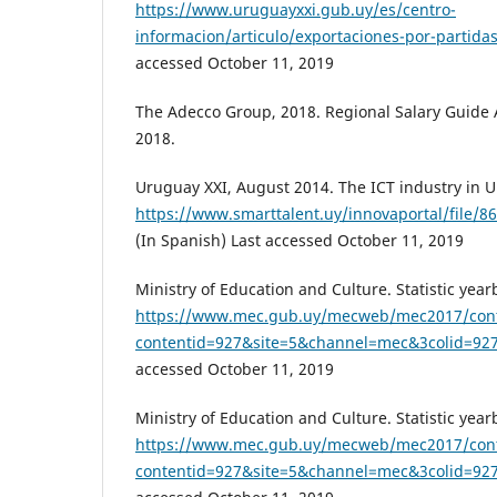
https://www.uruguayxxi.gub.uy/es/centro-
informacion/articulo/exportaciones-por-partida
accessed October 11, 2019
The Adecco Group, 2018. Regional Salary Guide
2018.
Uruguay XXI, August 2014. The ICT industry in 
https://www.smarttalent.uy/innovaportal/file/86
(In Spanish) Last accessed October 11, 2019
Ministry of Education and Culture. Statistic yea
https://www.mec.gub.uy/mecweb/mec2017/cont
contentid=927&site=5&channel=mec&3colid=92
accessed October 11, 2019
Ministry of Education and Culture. Statistic year
https://www.mec.gub.uy/mecweb/mec2017/cont
contentid=927&site=5&channel=mec&3colid=92