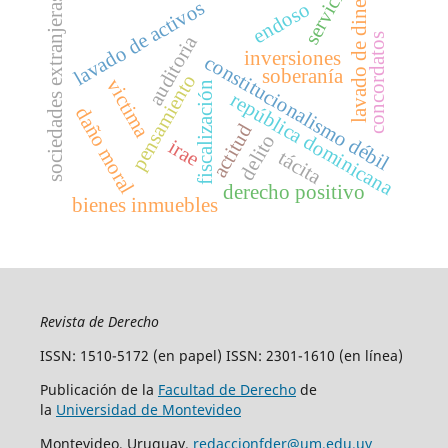
servicio
lavado de dinero
sociedades extranjeras
lavado de activos
endoso
auditoria
concordatos
inversiones
constitucionalismo débil
soberanía
pensamiento
victima
fiscalización
república dominicana
daño moral
actitud
delito
irae
tácita
derecho positivo
bienes inmuebles
Revista de Derecho
ISSN: 1510-5172 (en papel) ISSN: 2301-1610 (en línea)
Publicación de la
Facultad de Derecho
de
la
Universidad de Montevideo
Montevideo, Uruguay.
redaccionfder@um.edu.uy