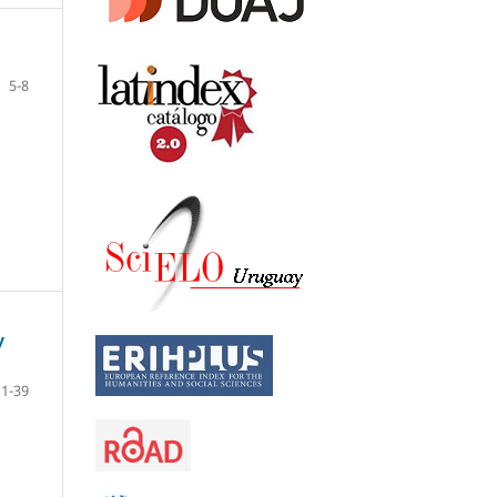
5-8
y
11-39