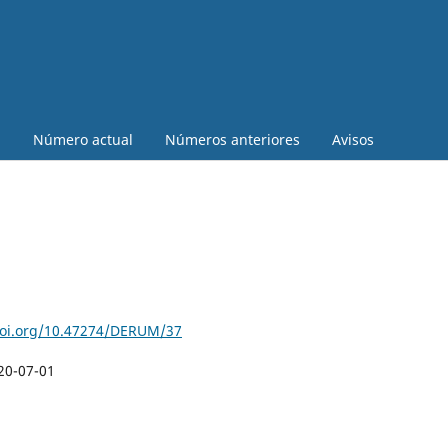
a
Número actual
Números anteriores
Avisos
doi.org/10.47274/DERUM/37
20-07-01