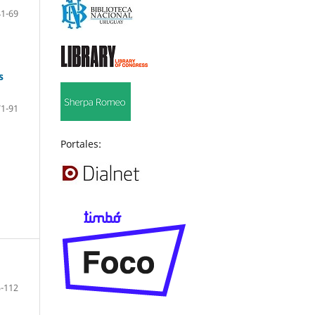
41-69
s
71-91
Portales:
-112