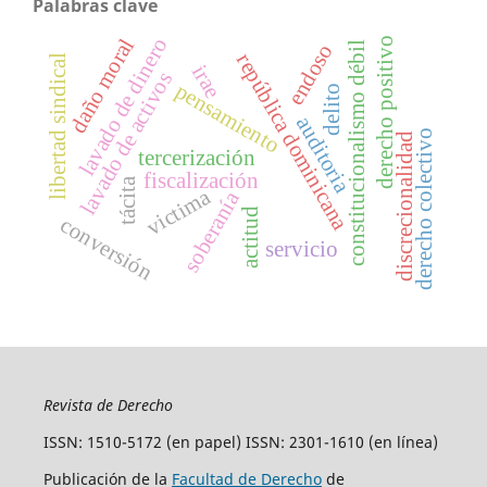
Palabras clave
lavado de dinero
daño moral
derecho positivo
constitucionalismo débil
endoso
república dominicana
libertad sindical
irae
lavado de activos
pensamiento
delito
auditoria
derecho colectivo
discrecionalidad
tercerización
fiscalización
tácita
victima
soberanía
actitud
conversión
servicio
Revista de Derecho
ISSN: 1510-5172 (en papel) ISSN: 2301-1610 (en línea)
Publicación de la
Facultad de Derecho
de