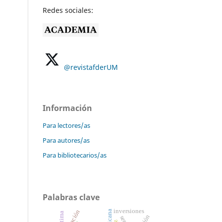
Redes sociales:
@revistafderUM
Información
Para lectores/as
Para autores/as
Para bibliotecarios/as
Palabras clave
inversiones
victima