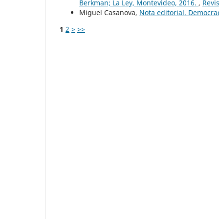
Berkman; La Ley, Montevideo, 2016.
,
Revi
Miguel Casanova,
Nota editorial. Democra
1
2
>
>>