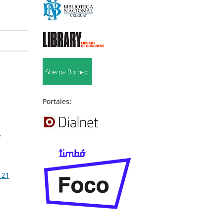
Portales:
e
 21